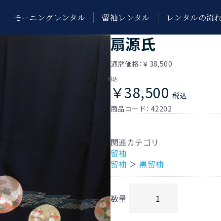
モーニングレンタル
留袖レンタル
レンタルの流
扇源氏
通常価格：￥38,500
税込
￥38,500
税込
商品コード：
42202
関連カテゴリ
留袖
留袖
＞
黒留袖
数量